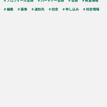
# プロフィール登録
# パートナー登録
# 登録
# 教室情報
# 編集
# 画像
# 通知先
# 校舎
# 申し込み
# 校舎情報